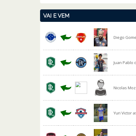
VAI E VEM
Diego Gomes
Juan Pablo 
Nicolas Moz
Yuri Victor