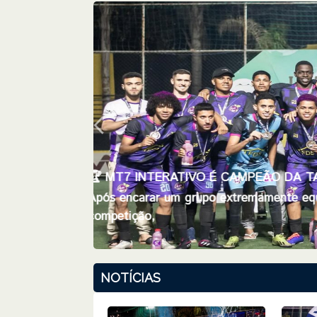
🏆 MT7 INTERATIVO É CAMPEÃO DA
Após encarar um grupo extremamente eq
competição,
NOTÍCIAS