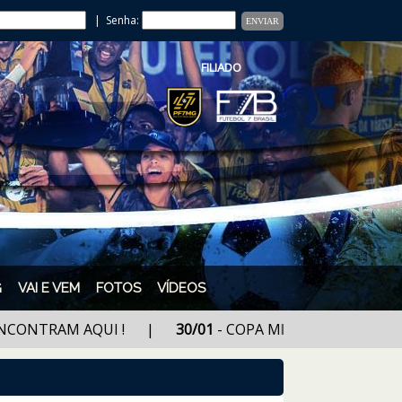
| Senha:
FILIADO
G
VAI E VEM
FOTOS
VÍDEOS
AM AQUI ! |
30/01
- COPA MINAS FUTEBOL 7 (ULTIM