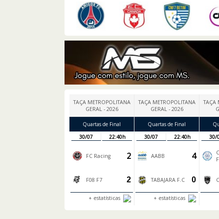
TAÇA METROPOLITANA
TAÇA METROPOLITANA
TAÇA 
GERAL - 2026
GERAL - 2026
G
Quartas de Final
Quartas de Final
Qu
30/07
22:40h
30/07
22:40h
30/
C
2
4
FC Racing
AABB
F
2
0
F08 F7
TABAJARA F.C
C
+ estatísticas
+ estatísticas