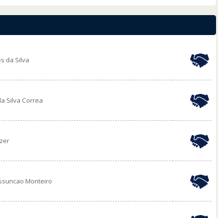
 da Silva
da Silva Correa
zer
 assuncao Monteiro