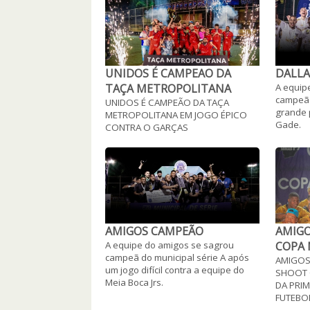
UNIDOS É CAMPEAO DA
DALLA
TAÇA METROPOLITANA
A equip
campeã 
UNIDOS É CAMPEÃO DA TAÇA
grande 
METROPOLITANA EM JOGO ÉPICO
Gade.
CONTRA O GARÇAS
AMIGOS CAMPEÃO
AMIGO
A equipe do amigos se sagrou
COPA 
campeã do municipal série A após
AMIGOS
um jogo difícil contra a equipe do
SHOOT 
Meia Boca Jrs.
DA PRIM
FUTEBO