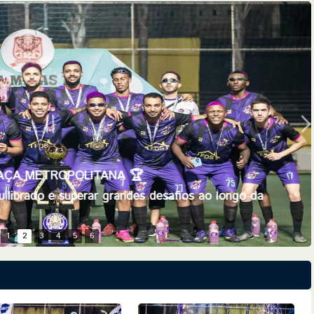
 TAÇA METROPOLITANA 🏆
uilibrado e superar grandes desafios ao longo da
1
2
3
4
5
6