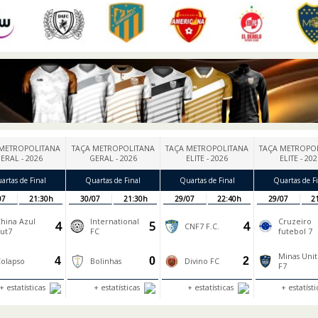
METROPOLITANA
TAÇA METROPOLITANA
TAÇA METROPOLITANA
TAÇA METROPO
ERAL - 2026
GERAL - 2026
ELITE - 2026
ELITE - 20
artas de Final
Quartas de Final
Quartas de Final
Quartas de Fi
07
21:30h
30/07
21:30h
29/07
22:40h
29/07
2
hina Azul
International
Cruzeiro
4
5
4
CNF7 F.C.
ut7
FC
futebol 7
Minas Uni
4
0
2
olapso
Bolinhas
Divino FC
F7
+ estatísticas
+ estatísticas
+ estatísticas
+ estatíst