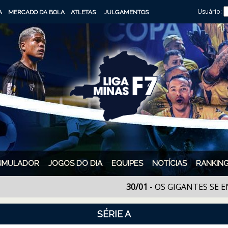
Usuário:
A
MERCADO DA BOLA
ATLETAS
JULGAMENTOS
SIMULADOR
JOGOS DO DIA
EQUIPES
NOTÍCIAS
RANKIN
30/01
- OS GIGANTES SE ENCONTR
SÉRIE A