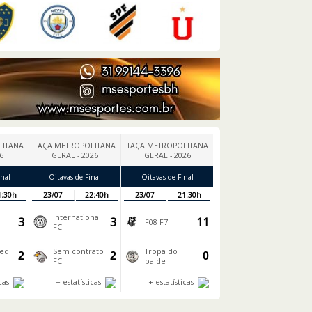
LITANA
TAÇA METROPOLITANA
TAÇA METROPOLITANA
26
GERAL - 2026
GERAL - 2026
nal
Oitavas de Final
Oitavas de Final
1:30h
23/07
22:40h
23/07
21:30h
International
3
3
11
F08 F7
FC
ted
Sem contrato
Tropa do
2
2
0
FC
balde
icas
+ estatísticas
+ estatísticas